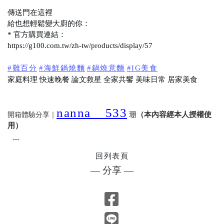
傳送門在這裡
給也想輕鬆變大廚的你：
* 官方購買連結：
https://g100.com.tw/zh-tw/products/display/57
#雞百分
#海鮮鍋燒麵
#鍋燒意麵
#IG美食
家庭料理 快速晚餐 論文救星 全家共饗 美味日常 居家美食
nanna__533
珊
（本內容經本人授權使
開箱體驗分享｜
用）
回列表頁
— 分享 —