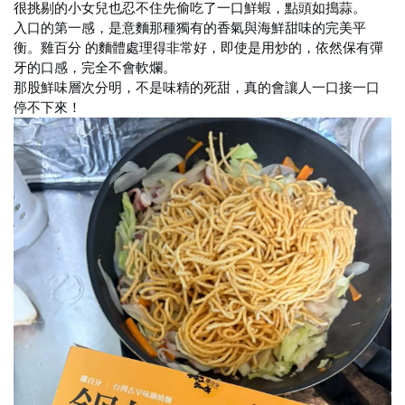
很挑剔的小女兒也忍不住先偷吃了一口鮮蝦，點頭如搗蒜。
入口的第一感，是意麵那種獨有的香氣與海鮮甜味的完美平
衡。雞百分 的麵體處理得非常好，即使是用炒的，依然保有彈
牙的口感，完全不會軟爛。
那股鮮味層次分明，不是味精的死甜，真的會讓人一口接一口
停不下來！