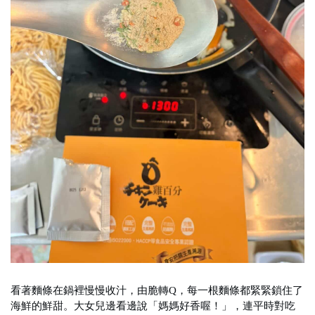
看著麵條在鍋裡慢慢收汁，由脆轉Q，每一根麵條都緊緊鎖住了
海鮮的鮮甜。大女兒邊看邊說「媽媽好香喔！」，連平時對吃