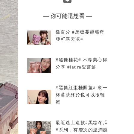
— 你可能還想看 —
雞百分 #黑糖蔓越莓奇
亞籽寒天凍#
#黑糖桂花# 不專業心得
分享 #laura愛嘗鮮
#黑糖紅棗桂圓薑# 來一
杯薑茶終於也可以很輕
鬆
最近迷上這款#黑糖冬瓜
#系列，有層次的溫潤感