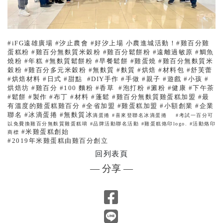
#iFG遠雄廣場 #汐止農會 #好汐上場
小農進城活動！#雞百分雞
蛋糕粉 #雞百分無麩質米穀粉 #雞百分鬆餅粉 #遠離過敏原 #鯛魚
燒粉 #年糕 #無麩質鬆餅粉 #早餐鬆餅 #雞蛋燒 #雞百分無麩質米
穀粉 #雞百分多元米穀粉 #無麩質 #麩質 #烘焙 #材料包 #舒芙蕾
#烘焙材料 #日式 #甜點 #DIY手作 #手做 #親子 #遊戲 #小孩 #
烘焙坊 #雞百分 #100 麵粉 #香草 #泡打粉 #澱粉 #健康 #下午茶
#鬆餅 #製作 #布丁 #材料 #蓬鬆 #雞百分無麩質雞蛋糕加盟 #最
有溫度的雞蛋糕雞百分 #全省加盟 #雞蛋糕加盟 #小額創業 #企業
聯名 #冰滴蛋捲 #無麩質冰
滴蛋捲 #喜來登聯名冰滴蛋捲
#考試一百分可
以免費換雞百分無麩質雞蛋糕唷
#品牌活動聯名活動 #雞蛋糕烙印logo. #活動烙印
#米雞蛋糕創始
商標
#2019年米雞蛋糕由雞百分創立
回列表頁
— 分享 —