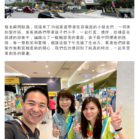
報名瞬間額滿，現場來了30組家庭帶著笑容滿面的小朋友們，一同來
到製作區。爸爸媽媽們帶著孩子們小手，一起打蛋、攪拌，彷彿是在
跳躍的節奏中，編織出了一幅幅甜美的畫面。孩子眼中閃爍著的熱
情，每一聲歡笑和驚嘆，都讓這個下午充滿了生命力。看著他們探索
製作無麩質雞蛋糕的開心，我們也仿佛回到了純真的時光，一起享受
著創造的樂趣。