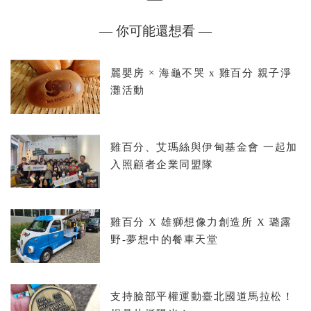
— 你可能還想看 —
麗嬰房 × 海龜不哭 x 雞百分 親子淨
灘活動
雞百分、艾瑪絲與伊甸基金會 一起加
入照顧者企業同盟隊
雞百分 X 雄獅想像力創造所 X 璐露
野-夢想中的餐車天堂
支持臉部平權運動臺北國道馬拉松！