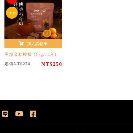
new
加入購物車
黑糖金桔檸檬 (17g/12入)
NT$250
定價NT$270