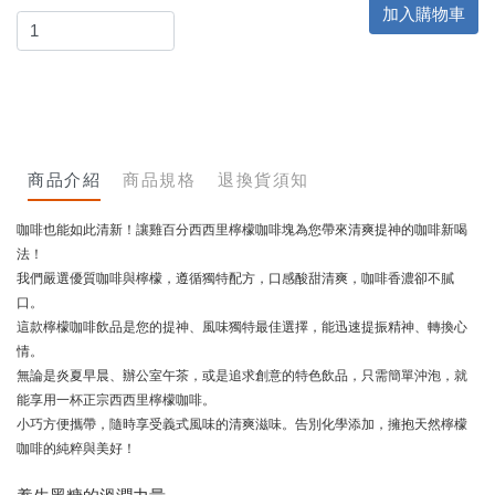
加入購物車
商品介紹
商品規格
退換貨須知
咖啡也能如此清新！讓雞百分西西里檸檬咖啡塊為您帶來清爽提神的咖啡新喝
法！
我們嚴選優質咖啡與檸檬，遵循獨特配方，口感酸甜清爽，咖啡香濃卻不膩
口。
這款檸檬咖啡飲品是您的提神、風味獨特最佳選擇，能迅速提振精神、轉換心
情。
無論是炎夏早晨、辦公室午茶，或是追求創意的特色飲品，只需簡單沖泡，就
能享用一杯正宗西西里檸檬咖啡。
小巧方便攜帶，隨時享受義式風味的清爽滋味。告別化學添加，擁抱天然檸檬
咖啡的純粹與美好！