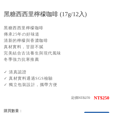
黑糖西西里檸檬咖啡 (17g/12入)
黑糖西西里檸檬咖啡
傳承25年の好味道
清新的檸檬與香濃咖啡
真材實料，甘甜不膩
完美結合古法養生與現代風味
冬季強力抗寒推薦
✓ 清真認證
✓ 真材實料通過SGS檢驗
✓ 獨立包裝設計，攜帶方便
NT$250
定價NT$270
購買數量：