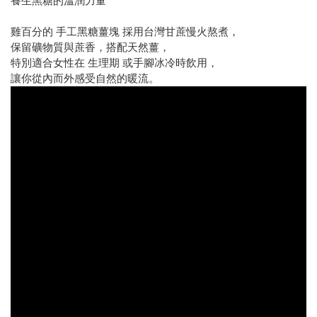
養生黑糖的溫潤力量
雞百分的 手工黑糖薑塊 採用台灣甘蔗慢火熬煮，
保留礦物質與蔗香，搭配天然薑，
特別適合女性在 生理期 或手腳冰冷時飲用，
讓你從內而外感受自然的暖流。