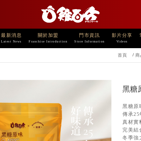
最新消息
關於加盟
門市資訊
影片分享
Latest News
Franchise Introduction
Store Information
Videos
首頁
商
黑糖原
黑糖原
傳承2
真材實
完美結
冬季強