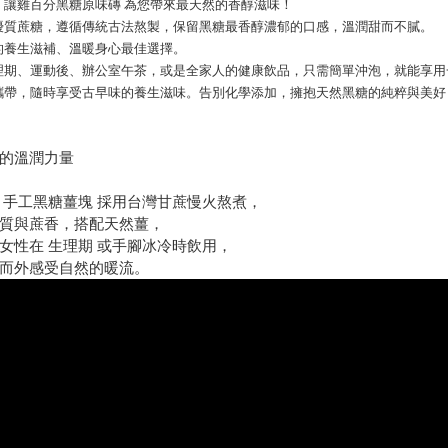
，讓雞百分黑糖原味磚 為您帶來最天然的香醇滋味！
優質蔗糖，遵循傳統古法熬製，保留黑糖最香醇濃郁的口感，溫潤甜而不膩。
的養生滋補、溫暖身心最佳選擇。
理期、運動後、辦公室午茶，或是全家人的健康飲品，只需簡單沖泡，就能享用
攜帶，隨時享受古早味的養生滋味。告別化學添加，擁抱天然黑糖的純粹與美好
的溫潤力量
 手工黑糖薑塊 採用台灣甘蔗慢火熬煮，
質與蔗香，搭配天然薑，
女性在 生理期 或手腳冰冷時飲用，
而外感受自然的暖流。