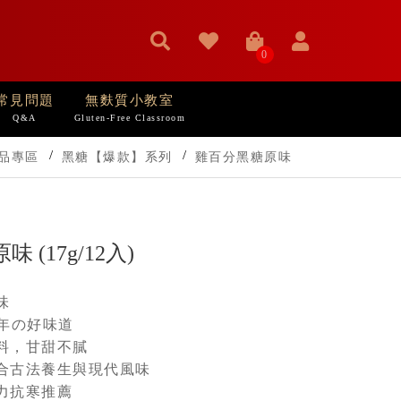
0
常見問題
無麩質小教室
Q&A
Gluten-Free Classroom
品專區
黑糖【爆款】系列
雞百分黑糖原味
味 (17g/12入)
味
5年の好味道
料，甘甜不膩
合古法養生與現代風味
力抗寒推薦