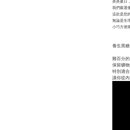
炎炎夏日
我們嚴選
這款是您
無論是生
小巧方便
養生黑糖
雞百分的
保留礦物
特別適合
讓你從內