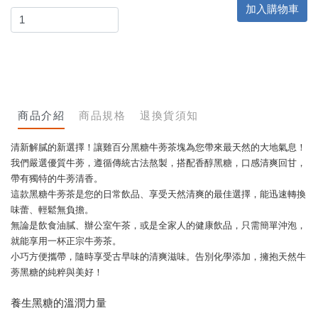
加入購物車
商品介紹
商品規格
退換貨須知
清新解膩的新選擇！讓雞百分黑糖牛蒡茶塊為您帶來最天然的大地氣息！
我們嚴選優質牛蒡，遵循傳統古法熬製，搭配香醇黑糖，口感清爽回甘，
帶有獨特的牛蒡清香。
這款黑糖牛蒡茶是您的日常飲品、享受天然清爽的最佳選擇，能迅速轉換
味蕾、輕鬆無負擔。
無論是飲食油膩、辦公室午茶，或是全家人的健康飲品，只需簡單沖泡，
就能享用一杯正宗牛蒡茶。
小巧方便攜帶，隨時享受古早味的清爽滋味。告別化學添加，擁抱天然牛
蒡黑糖的純粹與美好！
養生黑糖的溫潤力量