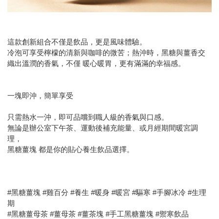
這款創新組合不僅是飲品，更是風味體驗。
冷泡可享受檸檬的清新與咖啡的微苦；熱沖時，黑糖與薑香交
織出溫潤的香氣，不僅 暖心暖胃，更有滿滿的幸福感。
一塊即沖，簡單享受
只需熱水一沖，即可品嚐到職人級的香氣與口感。
無論是辦公室下午茶、運動後補充能量、或月經期間暖宮調
理，
黑糖薑塊 都是你的貼心養生飲品選擇。
#黑糖薑塊 #雞百分 #養生 #暖身 #暖宮 #驅寒 #手腳冰冷 #生理
期
#黑糖薑母茶 #薑母茶 #薑茶塊 #手工黑糖薑塊 #禦寒飲品