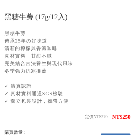
黑糖牛蒡 (17g/12入)
黑糖牛蒡
傳承25年の好味道
清新的檸檬與香濃咖啡
真材實料，甘甜不膩
完美結合古法養生與現代風味
冬季強力抗寒推薦
✓ 清真認證
✓ 真材實料通過SGS檢驗
✓ 獨立包裝設計，攜帶方便
NT$250
定價NT$270
購買數量：