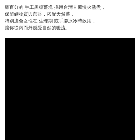
雞百分的 手工黑糖薑塊 採用台灣甘蔗慢火熬煮，
保留礦物質與蔗香，搭配天然薑，
特別適合女性在 生理期 或手腳冰冷時飲用，
讓你從內而外感受自然的暖流。