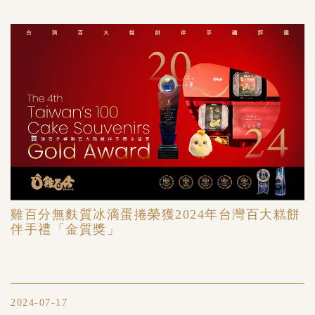
雞百分無麩質冰滴蛋捲榮獲2024年台灣百大糕餅
伴手禮「金質獎」
2024-07-17