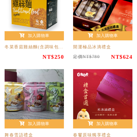
加入購物車
加入購物車
冬菜香菇雞絲麵(含調味包) 5包/盒
開運極品冰滴禮盒
NT$250
NT$624
定價NT$780
加入購物車
加入購物車
舞春雪語禮盒
春饗原味獨享禮盒