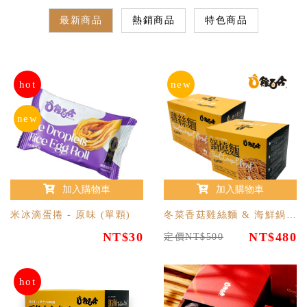
最新商品
熱銷商品
特色商品
hot
new
new
加入購物車
加入購物車
米冰滴蛋捲 - 原味 (單顆)
冬菜香菇雞絲麵 & 海鮮鍋燒意麵
NT$30
NT$480
定價NT$500
hot