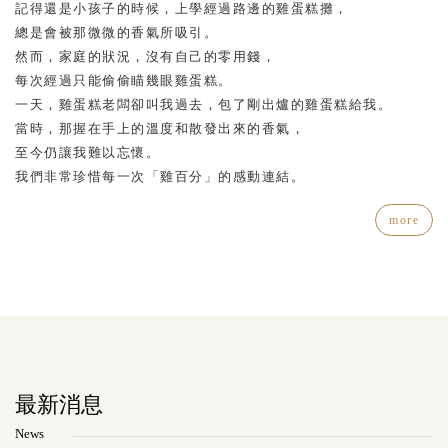
記得還是小孩子的時候，上學經過路邊的雞蛋糕攤，
總是會被那微微的香氣所吸引。
然而，家庭的狀況，沒有自己的零用錢，
每次經過只能偷偷瞄幾眼雞蛋糕。
一天，雞蛋糕老闆卻叫我過去，包了剛出爐的雞蛋糕給我。
當時，那握在手上的溫度和散發出來的香氣，
至今仍讓我難以忘懷。
我們非常珍惜每一次「雞百分」的感動連結。
more
最新消息
News