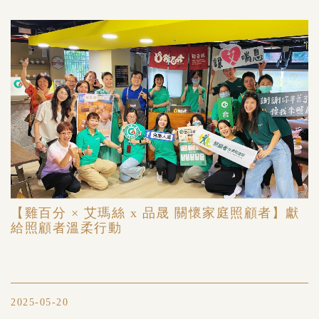
【雞百分 × 艾瑪絲 x 品晟 關懷家庭照顧者】獻
給照顧者溫柔行動
2025-05-20